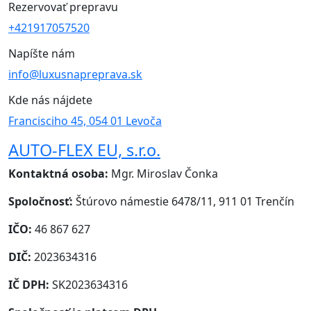
Rezervovať prepravu
+421917057520
Napíšte nám
info@luxusnapreprava.sk
Kde nás nájdete
Francisciho 45, 054 01 Levoča
AUTO-FLEX EU, s.r.o.
Kontaktná osoba:
Mgr. Miroslav Čonka
Spoločnosť:
Štúrovo námestie 6478/11, 911 01 Trenčín
IČO:
46 867 627
DIČ:
2023634316
IČ DPH:
SK2023634316