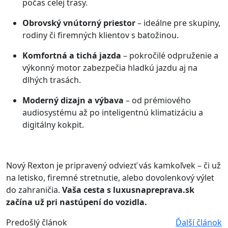
počas celej trasy.
Obrovský vnútorný priestor
– ideálne pre skupiny,
rodiny či firemných klientov s batožinou.
Komfortná a tichá jazda
– pokročilé odpruženie a
výkonný motor zabezpečia hladkú jazdu aj na
dlhých trasách.
Moderný dizajn a výbava
– od prémiového
audiosystému až po inteligentnú klimatizáciu a
digitálny kokpit.
Nový Rexton je pripravený odviezť vás kamkoľvek – či už
na letisko, firemné stretnutie, alebo dovolenkový výlet
do zahraničia.
Vaša cesta s luxusnapreprava.sk
začína už pri nastúpení do vozidla.
Predošlý článok
Ďalší článok