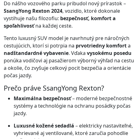
Do nášho vozového parku pribudol nový prírastok –
SsangYong Rexton 2024
, vozidlo, ktoré dokonale
vystihuje našu filozofiu:
bezpečnosť, komfort a
spoľahlivosť
na každej ceste.
Tento luxusný SUV model je navrhnutý pre náročných
cestujúcich, ktorí si potrpia na
prvotriedny komfort
a
nadštandardné vybavenie
. Vďaka
vysokému posedu
ponúka vodičovi aj pasažierom výborný výhľad na cestu
a okolie, čo zvyšuje celkový pocit bezpečia a orientácie
počas jazdy.
Prečo práve SsangYong Rexton?
Maximálna bezpečnosť
– moderné bezpečnostné
systémy a technológie na ochranu posádky počas
jazdy.
Luxusné kožené sedadlá
– elektricky nastaviteľné,
vyhrievané aj ventilované, ktoré zaručia pohodlie