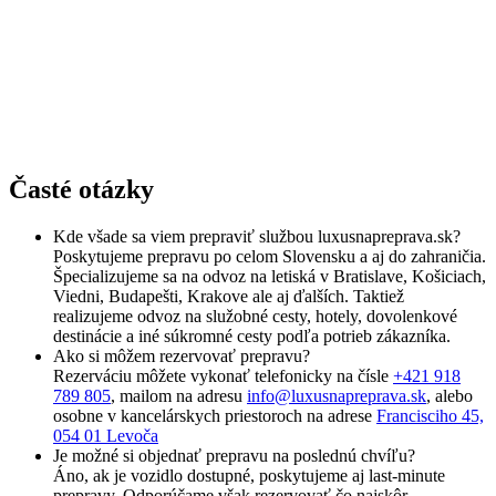
Časté otázky
Kde všade sa viem prepraviť službou luxusnapreprava.sk?
Poskytujeme prepravu po celom Slovensku a aj do zahraničia.
Špecializujeme sa na odvoz na letiská v Bratislave, Košiciach,
Viedni, Budapešti, Krakove ale aj ďalších. Taktiež
realizujeme odvoz na služobné cesty, hotely, dovolenkové
destinácie a iné súkromné cesty podľa potrieb zákazníka.
Ako si môžem rezervovať prepravu?
Rezerváciu môžete vykonať telefonicky na čísle
+421 918
789 805
, mailom na adresu
info@luxusnapreprava.sk
, alebo
osobne v kancelárskych priestoroch na adrese
Francisciho 45,
054 01 Levoča
Je možné si objednať prepravu na poslednú chvíľu?
Áno, ak je vozidlo dostupné, poskytujeme aj last-minute
prepravy. Odporúčame však rezervovať čo najskôr.