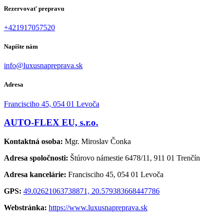
Rezervovať prepravu
+421917057520
Napíšte nám
info@luxusnapreprava.sk
Adresa
Francisciho 45, 054 01 Levoča
AUTO-FLEX EU, s.r.o.
Kontaktná osoba:
Mgr. Miroslav Čonka
Adresa spoločnosti:
Štúrovo námestie 6478/11, 911 01 Trenčín
Adresa kancelárie:
Francisciho 45, 054 01 Levoča
GPS:
49.02621063738871, 20.579383668447786
Webstránka:
https://www.luxusnapreprava.sk