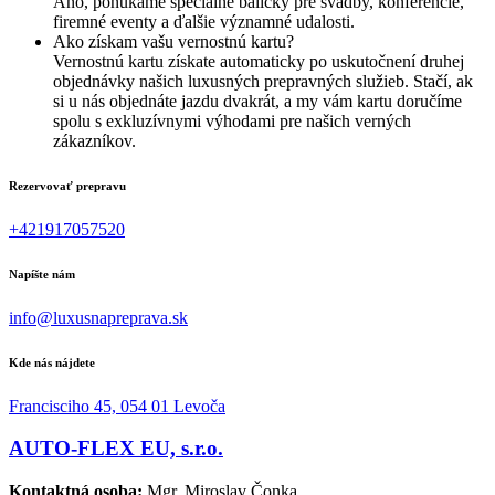
Áno, ponúkame špeciálne balíčky pre svadby, konferencie,
firemné eventy a ďalšie významné udalosti.
Ako získam vašu vernostnú kartu?
Vernostnú kartu získate automaticky po uskutočnení druhej
objednávky našich luxusných prepravných služieb. Stačí, ak
si u nás objednáte jazdu dvakrát, a my vám kartu doručíme
spolu s exkluzívnymi výhodami pre našich verných
zákazníkov.
Rezervovať prepravu
+421917057520
Napíšte nám
info@luxusnapreprava.sk
Kde nás nájdete
Francisciho 45, 054 01 Levoča
AUTO-FLEX EU, s.r.o.
Kontaktná osoba:
Mgr. Miroslav Čonka