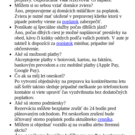
Môžem si so sebou vziať domáce zviera?
Áno, prepravujeme aj domácich miláčikov za poplatok.
Zviera je nutné mať uložené v prepravnej klietke ktorú v
pipade potreby vieme za
poplatok
zabezpečiť.
Ponúkate aj špeciálne služby počas dlhších jázd?
Áno, počas dlhých ciest je možné naplánovať prestávky na
obed, kávu či krátky oddych podľa vašich potrieb. V aute je
taktiež k dispozícii za
poplatok
minibar, pripadne iné
občerstvenie.
Aké sú možnosti platby?
Akceptujeme platby v hotovosti, kartou, na faktúru,
bankovým prevodom a cez mobilné platby (Apple Pay,
Google Pay).
Čo ak sa môj let oneskorí?
Po vytvorní objednávky na prepravu ku konktrétnemu letu
náš šofér takisto sleduje pripadné meškanie po telefonickom
kontakte si viete upraviť čas vyzdvihnutia bez dodatočných
poplatkov.
Aké sú storno podmienky?
Rezerváciu môžete bezplatne zrušiť do 24 hodín pred
plánovaným odchodom. Pri neskoršom zrušení bude
účtovaný storno poplatok podla aktuálneko
cenníka
.
Môžem si objednať vozidlo aj na svadbu alebo firemnú
akciu?